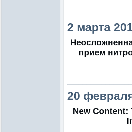
________________
2 марта 20
Неосложненна
прием нитр
________________
20 февраля
New Content: 
I