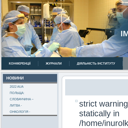
І
КОНФЕРЕНЦІЇ
ЖУРНАЛИ
ДІЯЛЬНІСТЬ ІНСТИТУТУ
НОВИНИ
2022 AUA
ПОЛЬЩА:
СЛОВАЧЧИНА –
strict warnin
ЛИТВА -
statically in
ОНКОЛОГІЯ -
/home/inurol