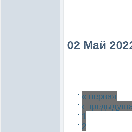
02 Май 202
« первая
‹ предыдущ
1
2