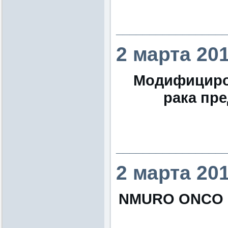
________________
2 марта 20
Модифициро
рака пр
________________
2 марта 20
NМURO ONCO is t