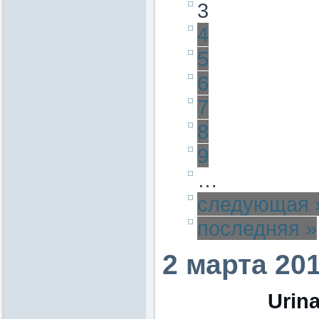
3
4
5
6
7
8
9
…
следующая 
последняя »
2 марта 20
Urina