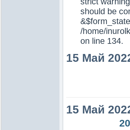
strict warnin
should be co
&$form_state
/home/inurol
on line 134.
15 Май 202
15 Май 202
20