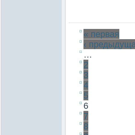
« первая
‹ предыдущ
…
2
3
4
5
6
7
8