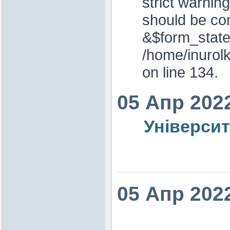
strict warnin
should be co
&$form_state
/home/inurol
on line 134.
05 Апр 202
Університе
05 Апр 202