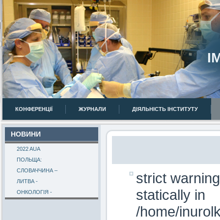
І
КОНФЕРЕНЦІЇ
ЖУРНАЛИ
ДІЯЛЬНІСТЬ ІНСТИТУТУ
НОВИНИ
2022 AUA
ПОЛЬЩА:
СЛОВАЧЧИНА –
strict warnin
ЛИТВА -
statically in
ОНКОЛОГІЯ -
/home/inurol