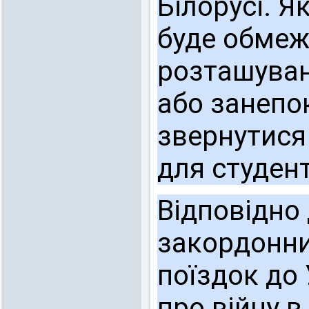
Білорусі. Я
буде обмеж
розташуван
або занепо
звернутися 
для студент
Відповідно
закордонних
поїздок до 
про війну в