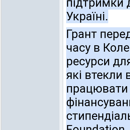
підтримки д
Україні.
Грант пере
часу в Коле
ресурси для
які втекли 
працювати у
фінансуван
стипендіал
Foundation,