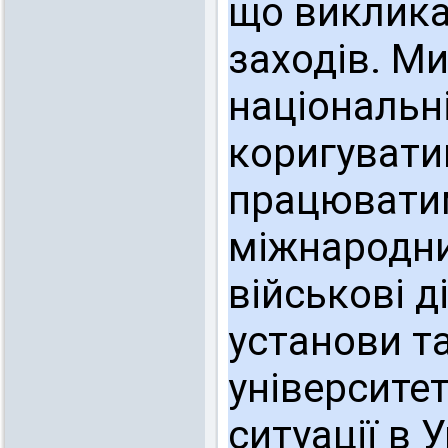
що виклика
заходів. М
національні
коригувати
працюватим
міжнародни
військові д
установи та
університе
ситуації в У