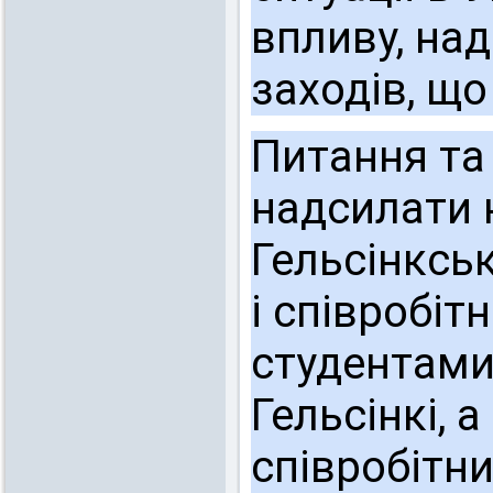
впливу, на
заходів, щ
Питання та
надсилати 
Гельсінксь
і співробіт
студентами,
Гельсінкі, 
співробітни