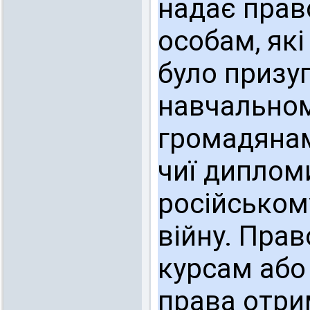
надає прав
особам, які
було призу
навчальному
громадянам 
чиї диплом
російськом
війну. Пра
курсам або
права отрим