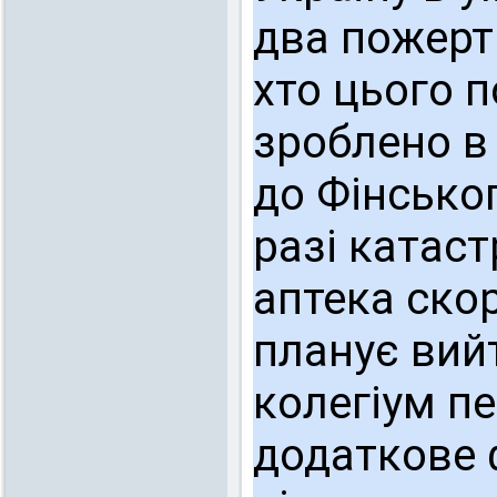
два пожерт
хто цього 
зроблено в 
до Фінсько
разі катаст
аптека скор
планує вийт
колегіум п
додаткове 