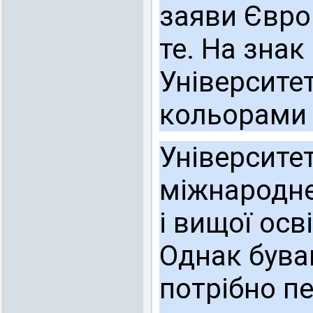
заяви Європ
те.
На знак
Університет
кольорами 
Університет
міжнародне
і вищої осв
Однак бува
потрібно пе