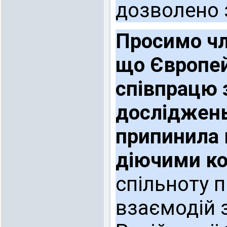
дозволено 
Просимо чл
що Європей
співпрацю з
досліджень,
припинила 
діючими к
спільноту 
взаємодій 