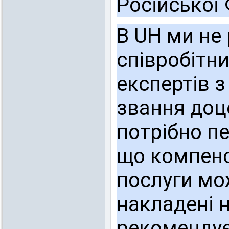
Російської 
В UH ми не
співробітни
експертів з
звання доце
потрібно п
що компенс
послуги мо
накладені н
рекомендує