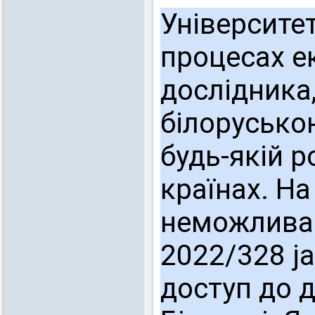
Університе
процесах е
дослідника,
білорусько
будь-якій р
країнах. На
неможлива.
2022/328 j
доступ до д