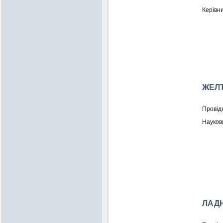
Керівни
ЖЕЛТ
Провідн
Науков
ЛАД