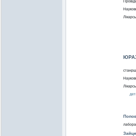
Провідн
Науков
Лікарсь
ЮРА
станрши
Науков
Лікарсь
дета
Попов
лаборан
Зайце