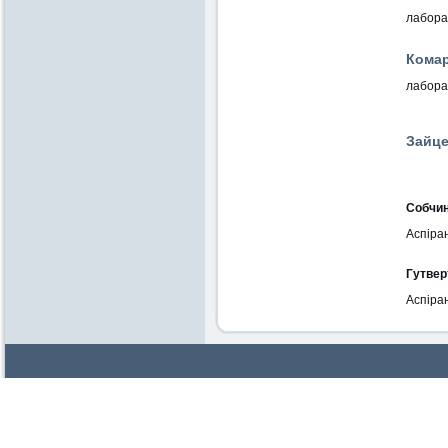
лаборан
Комар
лабор
Зайце
Собчин
Аспіра
Гутверт
Аспіра