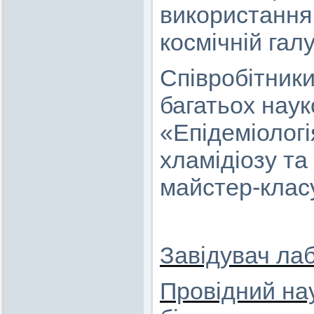
використання 
космічній галу
Співробітники
багатьох наук
«Епідеміологі
хламідіозу та
майстер-класу
Завідувач лаб
Провідний нау