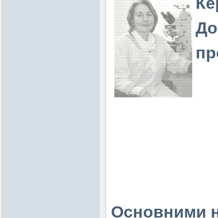
Ке
До
пр
Основними н