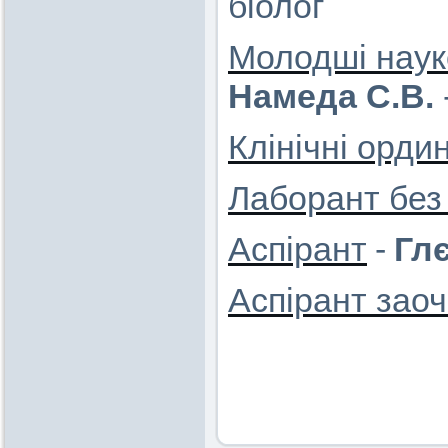
біолог
Молодші науко
Намеда С.В.
Клінічні орди
Лаборант без 
Аспірант
-
Глє
Аспірант зао