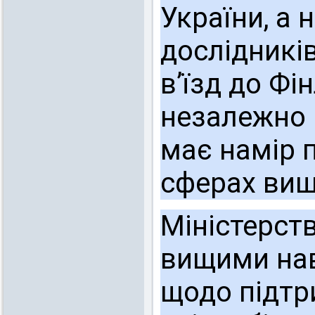
України, а 
дослідникі
в’їзд до Фі
незалежно 
має намір п
сферах вищо
Міністерств
вищими нав
щодо підтр