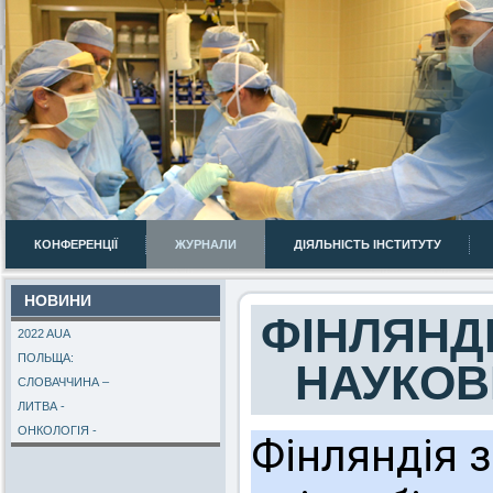
КОНФЕРЕНЦІЇ
ЖУРНАЛИ
ДІЯЛЬНІСТЬ ІНСТИТУТУ
НОВИНИ
ФІНЛЯНД
2022 AUA
ПОЛЬЩА:
НАУКОВ
СЛОВАЧЧИНА –
ЛИТВА -
ОНКОЛОГІЯ -
Фінляндія 