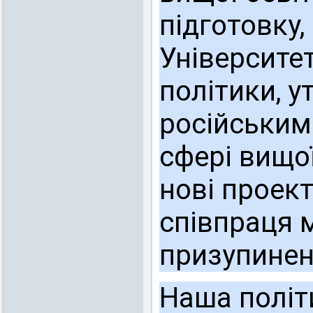
підготовку,
Університе
політики, у
російським
сфері вищої
нові проект
співпраця 
призупинен
Наша політ