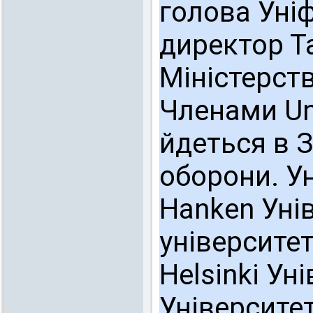
голова Уніф
директор Та
Міністерств
Членами Uni
йдеться в З
оборони. У
Hanken Уні
університет
Helsinki Ун
Університе