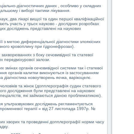
ціально-діагностичних даних , особливо у складних
альшому і виборі тактики лікування.
аук, два лікарі вищої та один першої кваліфікаційної
мають участь у трьох науково - дослідних розробках
и цих досліджень представлені на наукових
ї з метою диференціальної діагностики злоякісних
озного кровоплину при гідронефрозах).
захворюваннях з боку сечовивідної та статевої
х передміхурової залози.
х змінах органів сечовивідної системи так і статевої
ня органів калитки виконуються із застосуванням
а діагностика новоутворень яєчка, варікоцелє.
оловіків та жінок (допплєрографія судин статевого
ого дослідження були представлені на наукових
 спеціалістів, які займаються даною проблематикою).
ння ультразвукових досліджень регламентуються
променевої терапії « від 27 листопада 1997р. №
них хворих та проведенні допплєрографії норми часу
адку.