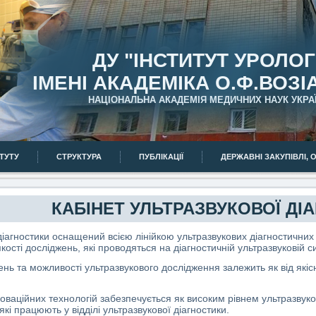
ДУ "ІНСТИТУТ УРОЛОГІ
ІМЕНІ АКАДЕМІКА О.Ф.ВОЗІ
НАЦІОНАЛЬНА АКАДЕМІЯ МЕДИЧНИХ НАУК УКРА
ИТУТУ
СТРУКТУРА
ПУБЛІКАЦІЇ
ДЕРЖАВНІ ЗАКУПІВЛІ, 
КАБІНЕТ УЛЬТРАЗВУКОВОЇ ДІ
 діагностики оснащений всією лінійкою ультразвукових діагностичних
кості досліджень, які проводяться на діагностичній ультразвуковій с
нь та можливості ультразвукового дослідження залежить як від якісно
новаційних технологій забезпечується як високим рівнем ультразвук
 які працюють у відділі ультразвукової діагностики.