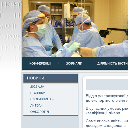
КОНФЕРЕНЦІЇ
ЖУРНАЛИ
ДІЯЛЬНІСТЬ ІНСТ
НОВИНИ
2022 AUA
ПОЛЬЩА:
Відділ ультразвукової
СЛОВАЧЧИНА –
до експертного рівня я
ЛИТВА -
В сучасних умовах ріве
ОНКОЛОГІЯ -
кваліфікації лікаря.
Саме висока якість ін
досвідом спеціалістів,