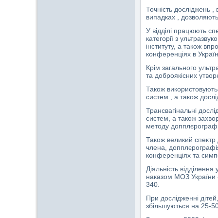
Точність досліджень ,
випадках , дозволяють
У відділі працюють сп
категорії з ультразвук
інституту, а також впр
конференціях в Україн
Крім загального ультр
та доброякісних утвор
Також використовуютьс
систем , а також досл
Трансвагінальні дослід
систем, а також захв
методу допплєрографії
Також великий спектр 
члена, допплєрографі
конференціях та симпо
Діяльність відділення
наказом МОЗ України «
340.
При дослідженні дітей
збільшуються на 25-50%