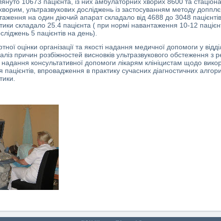
лянуто 10673 пацієнта, із них амбулаторних хворих 8600 та стаціо
хворим, ультразвукових досліджень із застосуванням методу допплєр
аження на один діючий апарат складало від 4688 до 3048 пацієнтів
стики складало 25.4 пацієнта ( при нормі навантаження 10-12 пацієнт
ліджень 5 пацієнтів на день).
тної оцінки організації та якості надання медичної допомоги у відді
аліз причин розбіжностей висновків ультразвукового обстеження з ре
надання консультативної допомоги лікарям клініцистам щодо викор
я пацієнтів, впровадження в практику сучасних діагностичних алгори
тики.