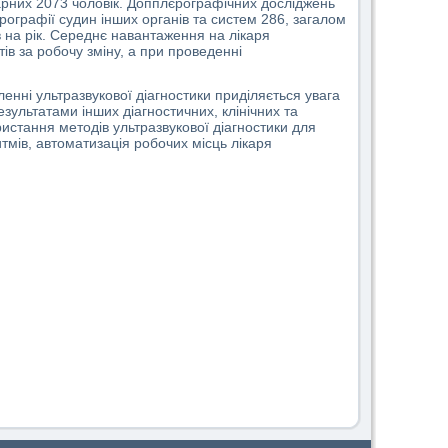
нарних 2073 чоловік. Допплєрографічних досліджень
ографії судин інших органів та систем 286, загалом
 на рік. Середнє навантаження на лікаря
ів за робочу зміну, а при проведенні
ленні ультразвукової діагностики приділяється увага
зультатами інших діагностичних, клінічних та
истання методів ультразвукової діагностики для
тмів, автоматизація робочих місць лікаря