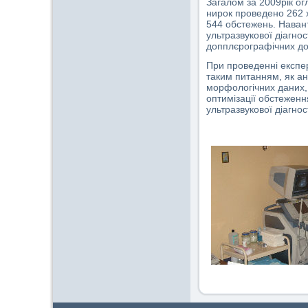
Загалом за 2009рік ог
нирок проведено 262
544 обстежень. Навант
ультразвукової діагно
допплєрографічних дос
При проведенні експер
таким питанням, як ан
морфологічних даних, 
оптимізації обстеженн
ультразвукової діагнос