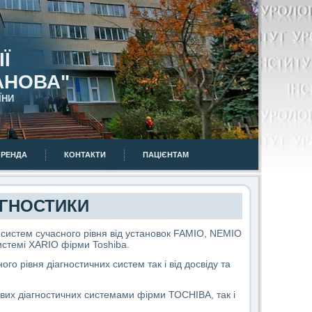
Ї
АНОВА"
ЇНИ
ОРЕНДА
КОНТАКТИ
ПАЦІЄНТАМ
АГНОСТИКИ
 систем сучасного рівня від установок
FAMIO
, N
EMIO
истемі
XARIO
фірми
Toshiba
.
го рівня діагностичних систем так і від досвіду та
ових діагностичних системами фірми ТОСНІВА, так і