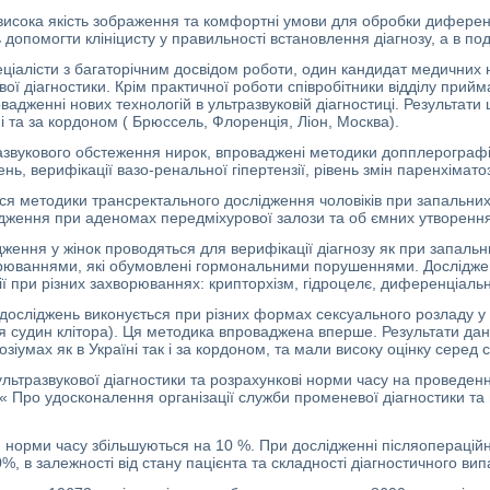
 висока якість зображення та комфортні умови для обробки диферен
 допомогти клініцисту у правильності встановлення діагнозу, а в под
еціалісти з багаторічним досвідом роботи, один кандидат медичних н
ової діагностики. Крім практичної роботи співробітники відділу прий
овадженні нових технологій в ультразвуковій діагностиці. Результат
і та за кордоном ( Брюссель, Флоренція, Ліон, Москва).
азвукового обстеження нирок, впроваджені методики допплерографії
ень, верифікації вазо-ренальної гіпертензії, рівень змін паренхімат
я методики трансректального дослідження чоловіків при запальних 
ідження при аденомах передміхурової залози та об ємних утворення
ження у жінок проводяться для верифікації діагнозу як при запальни
орюваннями, які обумовлені гормональними порушеннями. Досліджен
 при різних захворюваннях: крипторхізм, гідроцелє, диференціальн
досліджень виконується при різних формах сексуального розладу у ч
я судин клітора
)
.
Ця методика впроваджена вперше. Результати дан
зіумах як в Україні так і за кордоном, та мали високу оцінку серед
 ультразвукової діагностики та розрахункові норми часу на проведе
 Про удосконалення організації служби променевої діагностики та 
, норми часу збільшуються на 10 %. При дослідженні післяоперацій
, в залежності від стану пацієнта та складності діагностичного вип